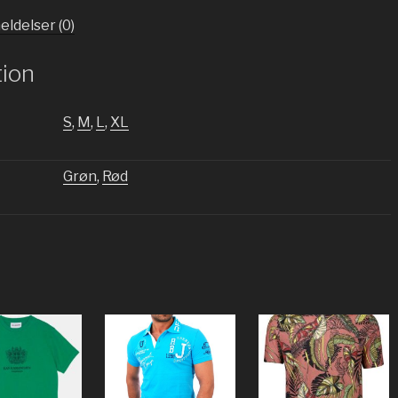
ldelser (0)
tion
S
,
M
,
L
,
XL
Grøn
,
Rød