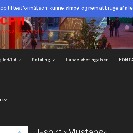
il testformål, som kunne. simpel og nem at bruge af all
 CPH
ww.cs-webdesign.dk
g ind/Ud
Betaling
Handelsbetingelser
KONT
tang«
T-shirt »Mustang«