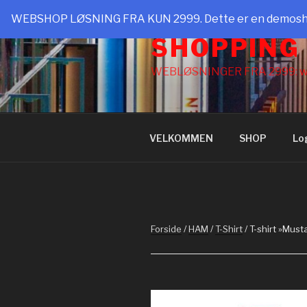
Videre
WEBSHOP LØSNING FRA KUN 2999. Dette er en demoshop t
til
SHOPPING
indhold
WEBLØSNINGER FRA 2999: w
VELKOMMEN
SHOP
Lo
Forside
/
HAM
/
T-Shirt
/ T-shirt »Mus