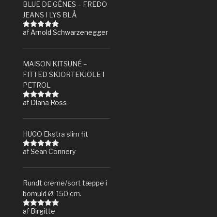
BLUE DE GÊNES – FREDO
JEANS I LYS BLÅ
af Arnold Schwarzenegger
Vurderet
5
ud af 5
MAISON KITSUNÉ –
FITTED SKJORTEKJOLE I
PETROL
af Diana Ross
Vurderet
5
ud af 5
HUGO Ekstra slim fit
af Sean Connery
Vurderet
5
ud af 5
Rundt creme/sort tæppe i
bomuld Ø: 150 cm.
af Birgitte
Vurderet
5