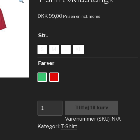
DKK
99,00
Prisen er incl. moms
Str.
S
M
L
XL
Farver
T-
Tilføj til kurv
shirt
»Mustang«
Varenummer (SKU):
N/A
antal
Kategori:
T-Shirt