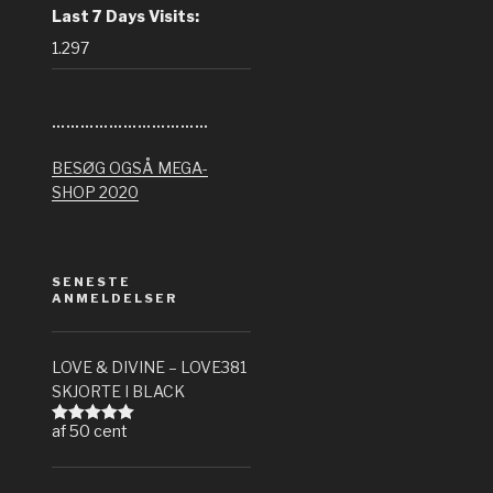
Last 7 Days Visits:
1.297
……………………………
BESØG OGSÅ MEGA-
SHOP 2020
SENESTE
ANMELDELSER
LOVE & DIVINE – LOVE381
SKJORTE I BLACK
af 50 cent
Vurderet
5
ud af 5