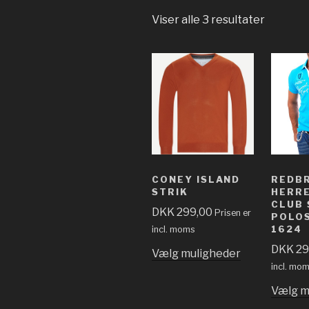
Viser alle 3 resultater
CONEY ISLAND
REDB
STRIK
HERR
CLUB 
DKK
299,00
Prisen er
POLOS
1624
incl. moms
DKK
29
Vælg muligheder
incl. mo
Vælg m