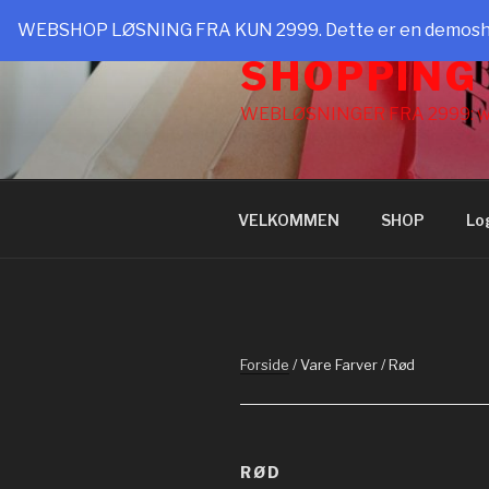
Videre
WEBSHOP LØSNING FRA KUN 2999. Dette er en demoshop t
til
SHOPPING
indhold
WEBLØSNINGER FRA 2999: w
VELKOMMEN
SHOP
Lo
Forside
/ Vare Farver / Rød
RØD