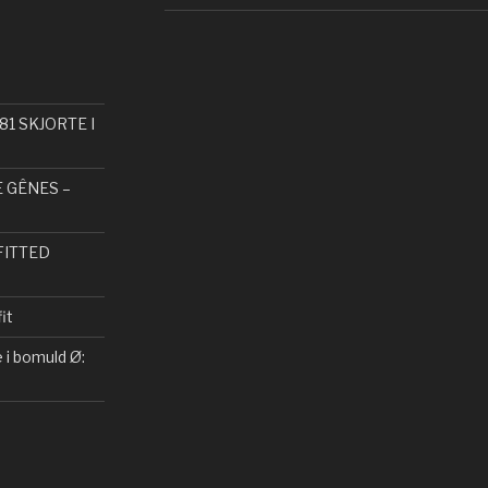
81 SKJORTE I
E GÊNES –
FITTED
it
i bomuld Ø: