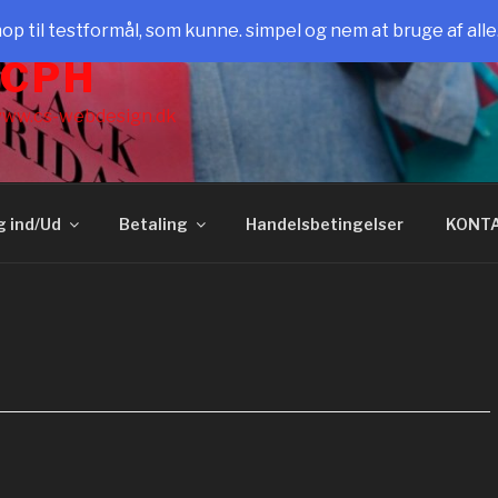
il testformål, som kunne. simpel og nem at bruge af all
 CPH
ww.cs-webdesign.dk
g ind/Ud
Betaling
Handelsbetingelser
KONT