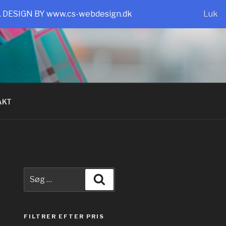
e. DESIGN BY www.cs-webdesign.dk
Luk
AKT
Søg
Søg
efter:
FILTRER EFTER PRIS