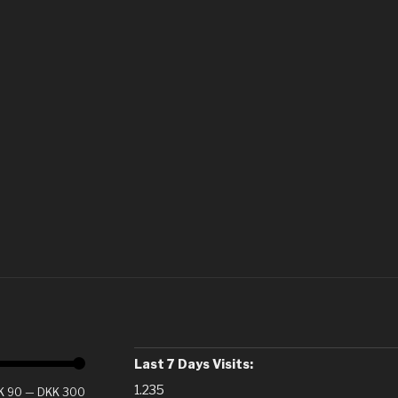
Last 7 Days Visits:
1.235
K 90
—
DKK 300