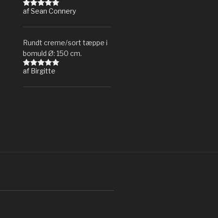
af Sean Connery
Vurderet
5
ud af 5
Rundt creme/sort tæppe i
bomuld Ø: 150 cm.
af Birgitte
Vurderet
5
ud af 5