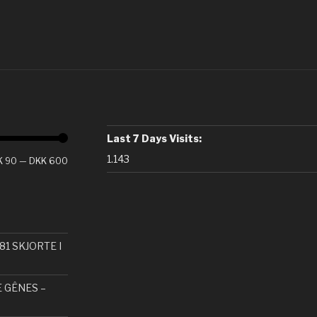
Last 7 Days Visits:
1.143
K 90
—
DKK 600
81 SKJORTE I
E GÊNES –