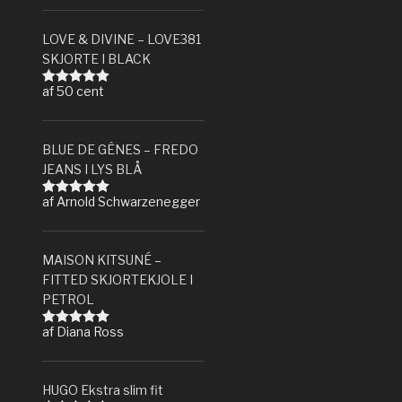
LOVE & DIVINE – LOVE381
SKJORTE I BLACK
af 50 cent
Vurderet
5
ud af 5
BLUE DE GÊNES – FREDO
JEANS I LYS BLÅ
af Arnold Schwarzenegger
Vurderet
5
ud af 5
MAISON KITSUNÉ –
FITTED SKJORTEKJOLE I
PETROL
af Diana Ross
Vurderet
5
ud af 5
HUGO Ekstra slim fit