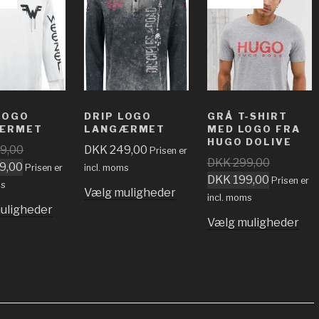
LOGO
DRIP LOGO
GRÅ T-SHIRT
ÆRMET
LANGÆRMET
MED LOGO FRA
HUGO DOLIVE
9,00
DKK
249,00
Prisen er
DKK
299,00
9,00
Prisen er
incl. moms
DKK
199,00
Prisen er
ms
Vælg muligheder
incl. moms
uligheder
Vælg muligheder