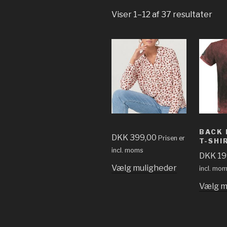
Viser 1–12 af 37 resultater
BACK 
DKK
399,00
Prisen er
T-SHI
incl. moms
DKK
19
Vælg muligheder
incl. mo
Vælg m