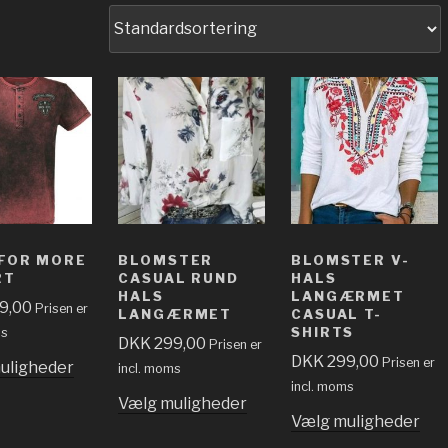
FOR MORE
BLOMSTER
BLOMSTER V-
RT
CASUAL RUND
HALS
HALS
LANGÆRMET
9,00
Prisen er
LANGÆRMET
CASUAL T-
SHIRTS
ms
DKK
299,00
Prisen er
DKK
299,00
Prisen er
uligheder
incl. moms
incl. moms
Vælg muligheder
Vælg muligheder