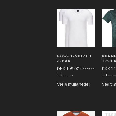
BOSS T-SHIRT I
BURN
2-PAK
T-SHI
DKK
199,00
DKK
14
Prisen er
incl. moms
incl. mo
Vælg muligheder
Vælg m
TILB