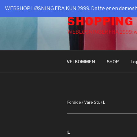
Videre
WEBSHOP LØSNING FRA KUN 2999. Dette er en demoshop t
til
SHOPPING
indhold
WEBLØSNINGER FRA 2999: w
VELKOMMEN
SHOP
Lo
Forside
/ Vare Str. / L
L