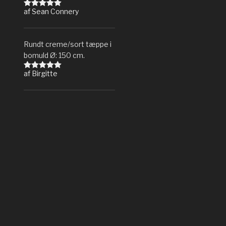
af Sean Connery
Vurderet
5
ud af 5
Rundt creme/sort tæppe i
bomuld Ø: 150 cm.
af Birgitte
Vurderet
5
ud af 5