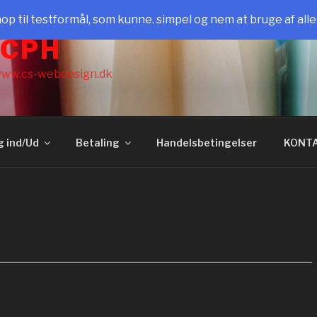
il testformål, som kunne. simpel og nem at bruge af all
 CPH
ww.cs-webdesign.dk
g ind/Ud
Betaling
Handelsbetingelser
KONT