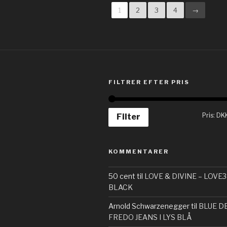
1
2
3
4
→
FILTRER EFTER PRIS
Pris:
DK
Filter
KOMMENTARER
50 cent
til
LOVE & DIVINE – LOVE3
BLACK
Arnold Schwarzenegger
til
BLUE D
FREDO JEANS I LYS BLÅ