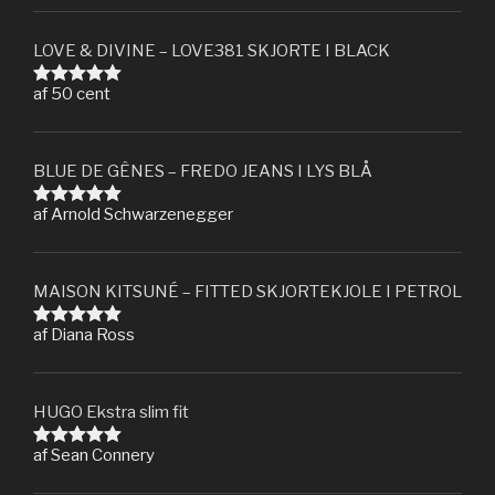
LOVE & DIVINE – LOVE381 SKJORTE I BLACK
af 50 cent
Vurderet
5
ud af 5
BLUE DE GÊNES – FREDO JEANS I LYS BLÅ
af Arnold Schwarzenegger
Vurderet
5
ud af 5
MAISON KITSUNÉ – FITTED SKJORTEKJOLE I PETROL
af Diana Ross
Vurderet
5
ud af 5
HUGO Ekstra slim fit
af Sean Connery
Vurderet
5
ud af 5