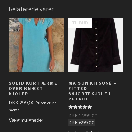
Relaterede varer
TILBUD
SOLID KORT ÆRME
MAISON KITSUNÉ –
OVER KNÆET
FITTED
KJOLER
SKJORTEKJOLE I
PETROL
DKK
299,00
Prisen er incl.
moms
Vurderet
DKK
1.299,00
5.00
ud af 5
Vælg muligheder
DKK
699,00