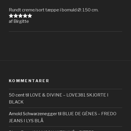
Rundt creme/sort tæppe i bomuld Ø: 150 cm.
af Birgitte
Vurderet
5
ud af 5
KOMMENTARER
50 cent
til
LOVE & DIVINE – LOVE381 SKJORTE I
BLACK
Arnold Schwarzenegger
til
BLUE DE GÊNES – FREDO
JEANS I LYS BLÅ