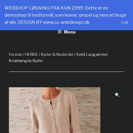
Videre
SHOPPING CPH
WEBSHOP LØSNING FRA KUN 2999. Dette er en
til
demoshop til testformål, som kunne. simpel og nem at bruge
WEBLØSNINGER FRA 2999: www.cs-webdesign.dk
indhold
af alle. DESIGN BY www.cs-webdesign.dk
Luk
Menu
Forside
/
HENDE
/
Kjoler & Nederdel
/ Solid Langærmet
Knælængde Kjoler