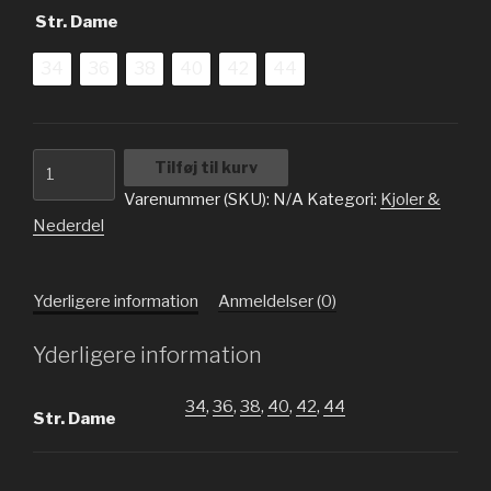
Str. Dame
34
36
38
40
42
44
Solid
Tilføj til kurv
Langærmet
Varenummer (SKU):
N/A
Kategori:
Kjoler &
Knælængde
Nederdel
Kjoler
antal
Yderligere information
Anmeldelser (0)
Yderligere information
34
,
36
,
38
,
40
,
42
,
44
Str. Dame