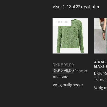
Viser 1–12 af 22 resultater
TILBUD
ÆRME
DKK
599,00
MAXI 
DKK
399,00
Prisen er
DKK
49
incl. moms
incl. mo
Vælg muligheder
Vælg m