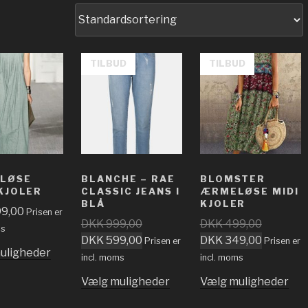
TILBUD
TILBUD
LØSE
BLANCHE – RAE
BLOMSTER
KJOLER
CLASSIC JEANS I
ÆRMELØSE MIDI
BLÅ
KJOLER
9,00
Prisen er
DKK
999,00
DKK
499,00
ms
DKK
599,00
DKK
349,00
Prisen er
Prisen er
uligheder
incl. moms
incl. moms
Vælg muligheder
Vælg muligheder