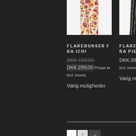
FLAREBUKSER F
FLARE
RA ICHI
RA PI
DKK
499,00
DKK
39
DKK
299,00
Prisen er
incl. mo
incl. moms
Vælg m
Vælg muligheder
1
2
→