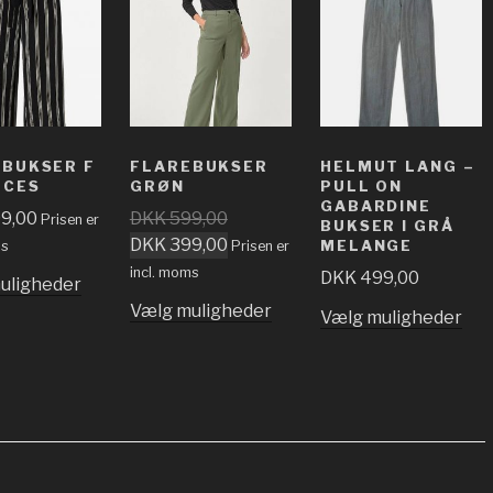
BUKSER F
FLAREBUKSER
HELMUT LANG –
ECES
GRØN
PULL ON
GABARDINE
9,00
DKK
599,00
Prisen er
BUKSER I GRÅ
DKK
399,00
MELANGE
ms
Prisen er
incl. moms
DKK
499,00
uligheder
Vælg muligheder
Vælg muligheder