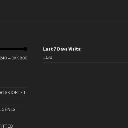
Last 7 Days Visits:
1.139
 240
—
DKK 800
81 SKJORTE I
E GÊNES –
FITTED