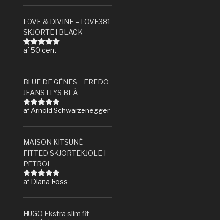
LOVE & DIVINE – LOVE381
SKJORTE I BLACK
af 50 cent
Vurderet
5
ud af 5
BLUE DE GÊNES – FREDO
JEANS I LYS BLÅ
af Arnold Schwarzenegger
Vurderet
5
ud af 5
MAISON KITSUNÉ –
FITTED SKJORTEKJOLE I
PETROL
af Diana Ross
Vurderet
5
ud af 5
HUGO Ekstra slim fit