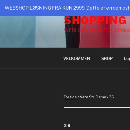
Videre
WEBSHOP LØSNING FRA KUN 2999. Dette er en demoshop t
til
SHOPPING
indhold
WEBLØSNINGER FRA 2999: w
VELKOMMEN
SHOP
Lo
Forside
/ Vare Str. Dame / 36
36