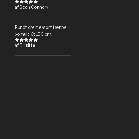
af Sean Connery
Vurderet
5
ud af 5
Rundt creme/sort tæppe i
bomuld Ø: 150 cm.
af Birgitte
Vurderet
5
ud af 5