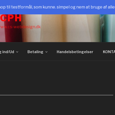
il testformål, som kunne. simpel og nem at bruge af all
 CPH
ww.cs-webdesign.dk
g ind/Ud
Betaling
Handelsbetingelser
KONT