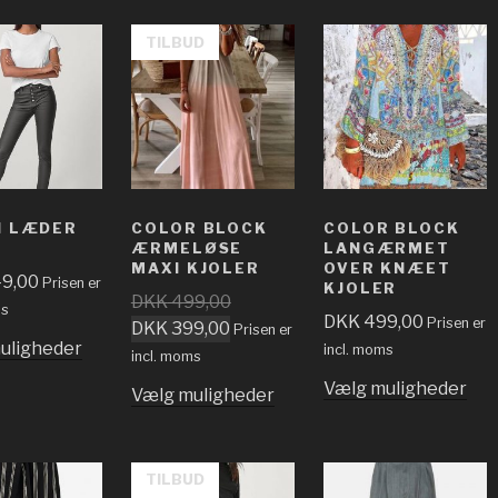
TILBUD
I LÆDER
COLOR BLOCK
COLOR BLOCK
ÆRMELØSE
LANGÆRMET
MAXI KJOLER
OVER KNÆET
9,00
Prisen er
KJOLER
DKK
499,00
ms
DKK
499,00
Prisen er
DKK
399,00
Prisen er
uligheder
incl. moms
incl. moms
Vælg muligheder
Vælg muligheder
TILBUD