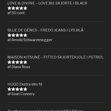
LOVE & DIVINE – LOVE381 SKJORTE I BLACK
af 50 cent
Vurderet
5
ud af 5
BLUE DE GÊNES – FREDO JEANS I LYS BLÅ
af Arnold Schwarzenegger
Vurderet
5
ud af 5
MAISON KITSUNÉ – FITTED SKJORTEKJOLE I PETROL
af Diana Ross
Vurderet
5
ud af 5
HUGO Ekstra slim fit
af Sean Connery
Vurderet
5
ud af 5