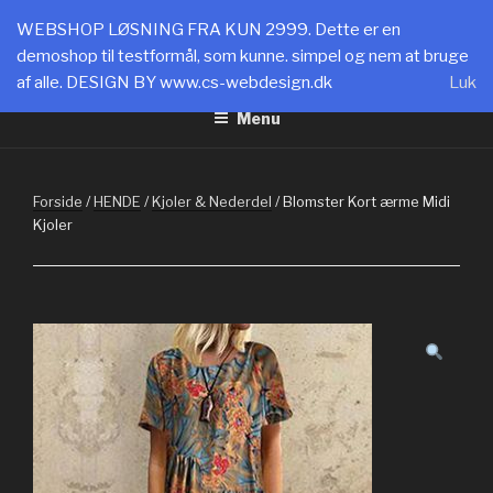
Videre
SHOPPING CPH
WEBSHOP LØSNING FRA KUN 2999. Dette er en
til
demoshop til testformål, som kunne. simpel og nem at bruge
WEBLØSNINGER FRA 2999: www.cs-webdesign.dk
indhold
af alle. DESIGN BY www.cs-webdesign.dk
Luk
Menu
Forside
/
HENDE
/
Kjoler & Nederdel
/ Blomster Kort ærme Midi
Kjoler