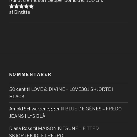
Rundt creme/sort tæppe i bomuld Ø: 150 cm.
af Birgitte
Vurderet
5
ud af 5
KOMMENTARER
50 cent
til
LOVE & DIVINE – LOVE381 SKJORTE I
BLACK
Arnold Schwarzenegger
til
BLUE DE GÊNES – FREDO
JEANS I LYS BLÅ
Diana Ross
til
MAISON KITSUNÉ – FITTED
SKJORTEKJOLE I PETROL