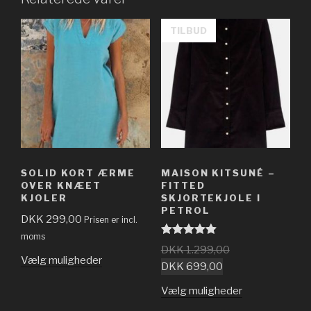
TILBUD
SOLID KORT ÆRME
MAISON KITSUNÉ –
OVER KNÆET
FITTED
KJOLER
SKJORTEKJOLE I
PETROL
DKK
299,00
Prisen er incl.
moms
Vurderet
DKK
1.299,00
5.00
ud af 5
Vælg muligheder
DKK
699,00
Vælg muligheder