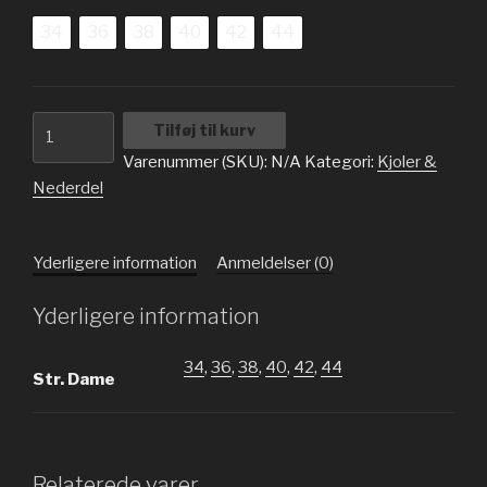
34
36
38
40
42
44
Blomster
Tilføj til kurv
Kort
Varenummer (SKU):
N/A
Kategori:
Kjoler &
ærme
Nederdel
Midi
Kjoler
antal
Yderligere information
Anmeldelser (0)
Yderligere information
34
,
36
,
38
,
40
,
42
,
44
Str. Dame
Relaterede varer