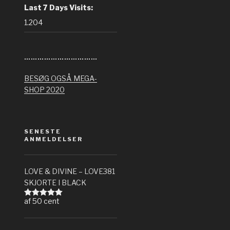
Last 7 Days Visits:
1.204
……………………………
BESØG OGSÅ MEGA-
SHOP 2020
SENESTE
ANMELDELSER
LOVE & DIVINE – LOVE381
SKJORTE I BLACK
af 50 cent
Vurderet
5
ud af 5