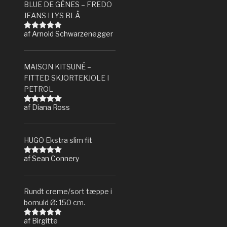
BLUE DE GÊNES – FREDO
JEANS I LYS BLÅ
af Arnold Schwarzenegger
Vurderet
5
ud af 5
MAISON KITSUNÉ –
FITTED SKJORTEKJOLE I
PETROL
af Diana Ross
Vurderet
5
ud af 5
HUGO Ekstra slim fit
af Sean Connery
Vurderet
5
ud af 5
Rundt creme/sort tæppe i
bomuld Ø: 150 cm.
af Birgitte
Vurderet
5