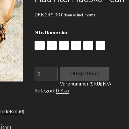
DKK
249,00
Prisen er incl. moms
Str. Dame sko
34
36
38
39
40
41
Flad
Tilføj til kurv
Hæl
Fladsko
Varenummer (SKU):
N/A
Pearl
Kategori:
D. Sko
antal
ldelser (0)
tion