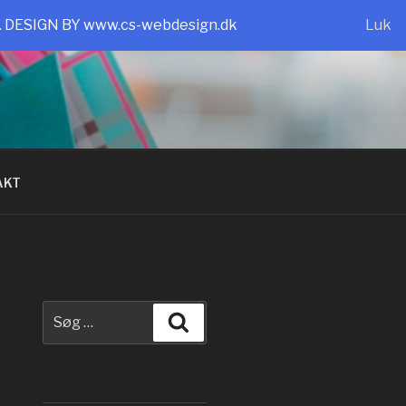
e. DESIGN BY www.cs-webdesign.dk
Luk
AKT
Søg
Søg
efter: