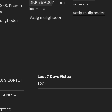
DKK
799,00
Prisen er
incl. moms
9,00
Prisen er
incl. moms
ms
Vælg muligheder
Vælg muligheder
uligheder
Last 7 Days Visits:
81 SKJORTE I
1.204
E GÊNES –
FITTED