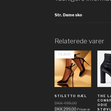
Str. Dame sko
Relaterede varer
TILBUD
STILETTO HÆL
THE L
CONSP
DKK
499,00
ODIE
DKK
299,00
STØV
Prisen er