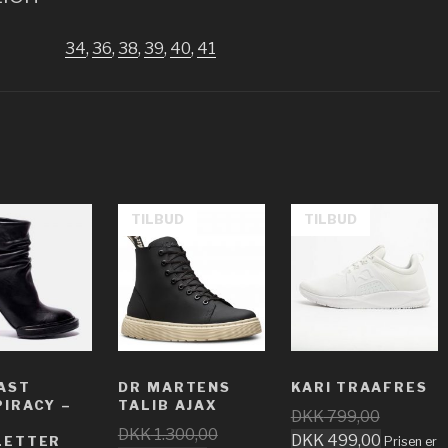
34
,
36
,
38
,
39
,
40
,
41
TILBUD
TILBUD
AST
DR MARTENS
KARI TRAAFRES
IRACY –
TALIB AJAX
DKK
799,00
DKK
1.300,00
DKK
499,00
LETTER
Prisen er