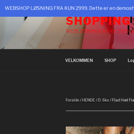
Videre
WEBSHOP LØSNING FRA KUN 2999. Dette er en demoshop t
til
SHOPPING
indhold
WEBLØSNINGER FRA 2999: w
VELKOMMEN
SHOP
Lo
Forside
/
HENDE
/
D. Sko
/ Flad Hæl Fl