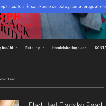
il testformål, som kunne. simpel og nem at bruge af all
 CPH
ww.cs-webdesign.dk
g ind/Ud
Betaling
Handelsbetingelser
KONT
adsko Pearl
Flad Hæl Fladsko Pearl