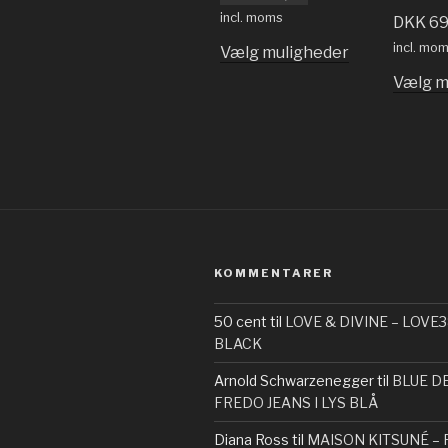
incl. moms
DKK
69
incl. mo
Vælg muligheder
Vælg m
KOMMENTARER
50 cent
til
LOVE & DIVINE – LOVE3
BLACK
Arnold Schwarzenegger
til
BLUE D
FREDO JEANS I LYS BLÅ
Diana Ross
til
MAISON KITSUNÉ – 