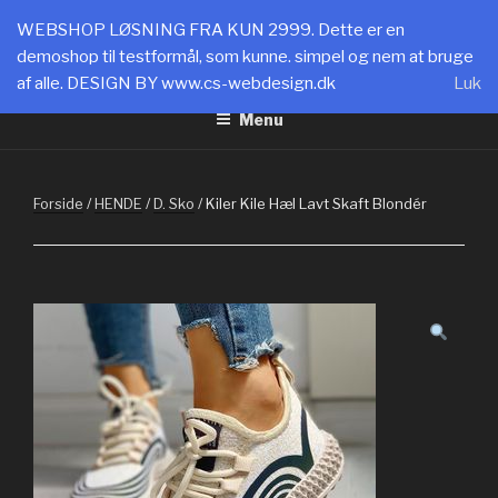
Videre
SHOPPING CPH
WEBSHOP LØSNING FRA KUN 2999. Dette er en
til
demoshop til testformål, som kunne. simpel og nem at bruge
WEBLØSNINGER FRA 2999: www.cs-webdesign.dk
indhold
af alle. DESIGN BY www.cs-webdesign.dk
Luk
Menu
Forside
/
HENDE
/
D. Sko
/ Kiler Kile Hæl Lavt Skaft Blondér