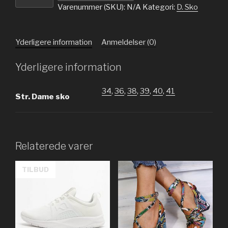
Kile
Varenummer (SKU):
N/A
Kategori:
D. Sko
Hæl
Lavt
Skaft
Yderligere information
Anmeldelser (0)
Blondér
antal
Yderligere information
34
,
36
,
38
,
39
,
40
,
41
Str. Dame sko
Relaterede varer
TILBUD