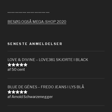
……………………………
BESØG OGSÅ MEGA-SHOP 2020
SENESTE ANMELDELSER
LOVE & DIVINE – LOVE381 SKJORTE I BLACK
af 50 cent
Vurderet
5
ud af 5
BLUE DE GÊNES – FREDO JEANS I LYS BLÅ
af Arnold Schwarzenegger
Vurderet
5
ud af 5