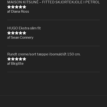
MAISON KITSUNÉ – FITTED SKJORTEKJOLE I PETROL
af Diana Ross
Vurderet
5
ud af 5
HUGO Ekstra slim fit
af Sean Connery
Vurderet
5
ud af 5
Rundt creme/sort tæppe i bomuld Ø: 150 cm.
af Birgitte
Vurderet
5
ud af 5