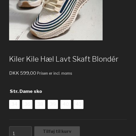
Kiler Kile Hæl Lavt Skaft Blondér
DKK
599,00
Prisen er incl. moms
Str. Dame sko
34
36
38
39
40
41
Kiler
Tilføj til kurv