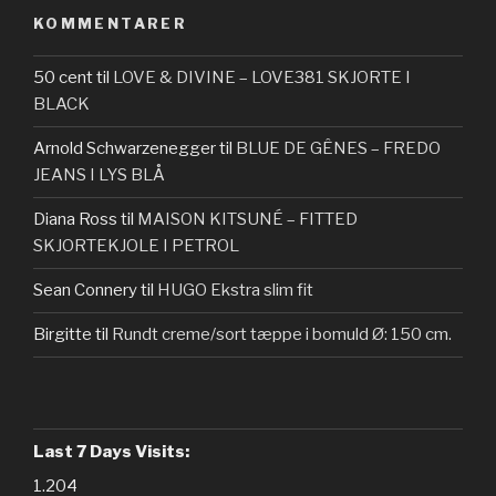
KOMMENTARER
50 cent
til
LOVE & DIVINE – LOVE381 SKJORTE I
BLACK
Arnold Schwarzenegger
til
BLUE DE GÊNES – FREDO
JEANS I LYS BLÅ
Diana Ross
til
MAISON KITSUNÉ – FITTED
SKJORTEKJOLE I PETROL
Sean Connery
til
HUGO Ekstra slim fit
Birgitte
til
Rundt creme/sort tæppe i bomuld Ø: 150 cm.
Last 7 Days Visits:
1.204