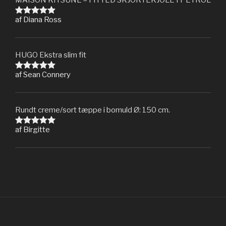
MAISON KITSUNÉ – FITTED SKJORTEKJOLE I PETROL
af Diana Ross
Vurderet
5
ud af 5
HUGO Ekstra slim fit
af Sean Connery
Vurderet
5
ud af 5
Rundt creme/sort tæppe i bomuld Ø: 150 cm.
af Birgitte
Vurderet
5
ud af 5