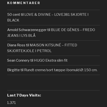
KOMMENTARER
50 cent
til
LOVE & DIVINE – LOVE381 SKJORTE I
BLACK
Arnold Schwarzenegger
til
BLUE DE GÊNES – FREDO
JEANS I LYS BLÅ
Diana Ross
til
MAISON KITSUNÉ – FITTED
SKJORTEKJOLE I PETROL
Sean Connery
til
HUGO Ekstra slim fit
Birgitte
til
Rundt creme/sort tæppe i bomuld Ø: 150 cm.
Last 7 Days Visits:
1.371