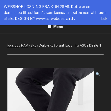
Videre
SHOPPING CPH
WEBSHOP LØSNING FRA KUN 2999. Dette er en
til
demoshop til testformål, som kunne. simpel og nem at bruge
WEBLØSNINGER FRA 2999: www.cs-webdesign.dk
indhold
af alle. DESIGN BY www.cs-webdesign.dk
Luk
Menu
Forside
/
HAM
/
Sko
/ Derbysko i brunt læder fra ASOS DESIGN