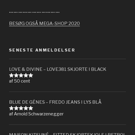
……………………………
BESØG OGSÅ MEGA-SHOP 2020
SENESTE ANMELDELSER
LOVE & DIVINE – LOVE381 SKJORTE I BLACK
af 50 cent
Vurderet
5
ud af 5
BLUE DE GÊNES – FREDO JEANS I LYS BLÅ
af Arnold Schwarzenegger
Vurderet
5
ud af 5