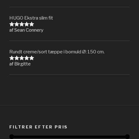
ud af 5
HUGO Ekstra slim fit
af Sean Connery
Vurderet
5
ud af 5
Rundt creme/sort tæppe i bomuld Ø: 150 cm.
af Birgitte
Vurderet
5
ud af 5
FILTRER EFTER PRIS