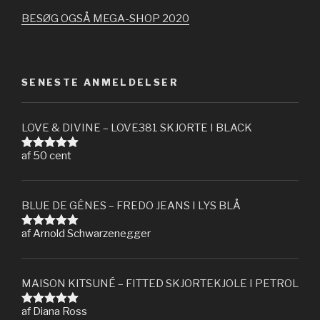
BESØG OGSÅ MEGA-SHOP 2020
SENESTE ANMELDELSER
LOVE & DIVINE – LOVE381 SKJORTE I BLACK
af 50 cent
Vurderet
5
ud af 5
BLUE DE GÊNES – FREDO JEANS I LYS BLÅ
af Arnold Schwarzenegger
Vurderet
5
ud af 5
MAISON KITSUNÉ – FITTED SKJORTEKJOLE I PETROL
af Diana Ross
Vurderet
5