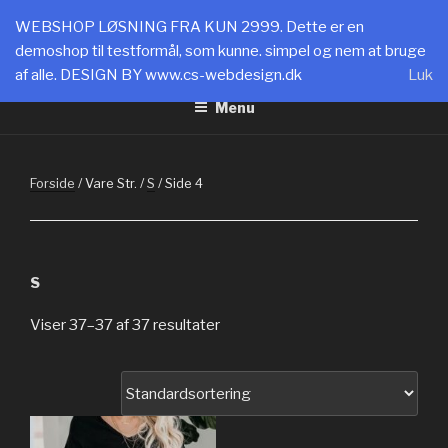
Videre
SHOPPING CPH
WEBSHOP LØSNING FRA KUN 2999. Dette er en
til
demoshop til testformål, som kunne. simpel og nem at bruge
WEBLØSNINGER FRA 2999: www.cs-webdesign.dk
indhold
af alle. DESIGN BY www.cs-webdesign.dk
Luk
Menu
Forside
/ Vare Str. /
S
/ Side 4
S
Viser 37–37 af 37 resultater