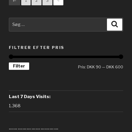
←
1
2
3
4
Søg
Søg
efter:
FILTRER EFTER PRIS
Filter
Pris:
DKK 90
—
DKK 600
Last 7 Days Visits:
1.368
……………………………